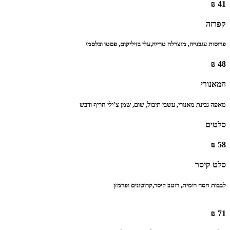
41 ₪
קפרזה
‏פרוסות עגבנייה, מוצרלה טרייה,‏עלי בזיליקום, פסטו ובלסמי
48 ₪
המאנורי
מאפה גבינת מאנורי, עשבי תיבול, שום, שמן צ'ילי חריף ודבש
סלטים
58 ₪
סלט קיסר
לבבות חסה רומית, רוטב קיסר,‏קרוטונים ופרמזן
71 ₪