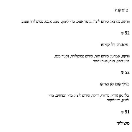
‏ טוסקנה ‏
וודקה, בלו נאן, סירופ ליצ'י, נקטר אננס, מיץ לימון, ‏‏ מנגו, אננס, פסיפלורה ונענע ‏
52 ₪
‏ פיאצה דל קמפו ‏
וודקה, אמרטו, סירופ תות, סירופ פסיפלורה, נקטר מנגו, ‏
‏מיץ לימון, תות, בננה ותמר ‏
52 ₪
‏בזיליקום סן מרקו ‏
‏ בלו נאן גוורץ, מידורי, וודקה, סירופ ליצ'י, מיץ תפוחים, מיץ ‏
‏ לימון, וביזיליקום ‏
51 ₪
‏סיציליה ‏