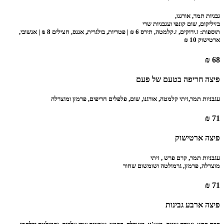
גבניות תמר, אורגנו,
בזיליקום, שום קונפי ועגבניות שרי
תוספות: ז.ירוקים, ז.קלמטה, תירס 6 ₪ | פטריות, בולגרית, אננס, חצילים 8 ₪ | אנשובי,
ארטישוק 10 ₪
68 ₪
פיצה חריפה בטעם של פעם
עגבניות תמר,זיתי קלמטה, אורגנו, שום, פלפלים חריפים, פרמזן ומוצרלה
71 ₪
פיצה ארטישוק
עגבניות תמר, קרם פרש , זיתי
מוצרלה, פרמזן, גרמולטה ושומשום שחור
71 ₪
פיצה ארבע גבינות