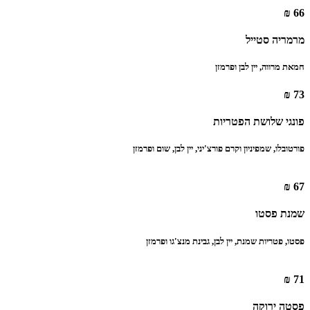
66 ₪
מרמריה סטייל
חמאת מרווה, יין לבן ופרמזן
73 ₪
פונגי שלושת הפטריות
פורטובלו, שמפיניון וקרם פורצ'יני, יין לבן, שום ופרמזן
67 ₪
שמנת פסטו
‏פסטו, פטריות שמנת, יין לבן, גבינת מנצ'גו ופרמזן
71 ₪
פסטה ירוקה