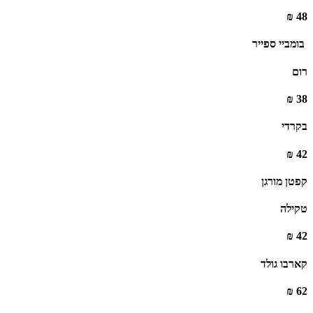
48 ₪
‏ בומביי ספייר ‏
רום
38 ₪
בקרדי
42 ₪
קפטן מורגן
טקילה
42 ₪
קארבו גולד
62 ₪