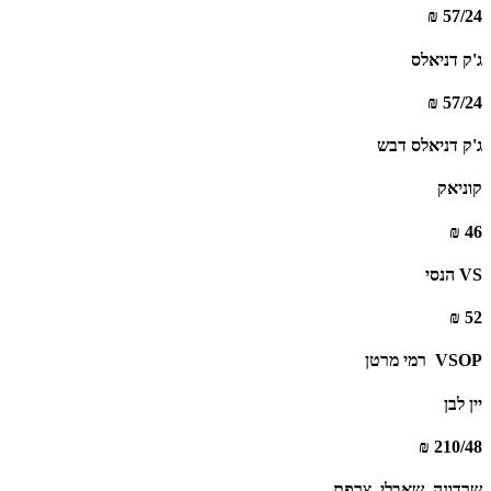
57/24 ₪
ג'ק דניאלס
57/24 ₪
ג'ק דניאלס דבש
קוניאק
46 ₪
VS הנסי
52 ₪
VSOP ‏ רמי מרטן
יין לבן
210/48 ₪
שרדונה, שאבלי, צרפת