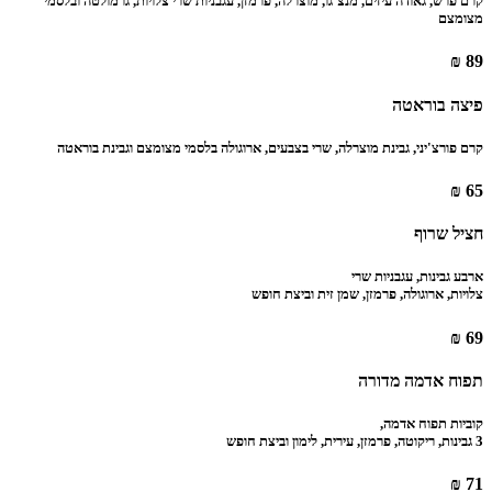
קרם פרש, גאודה עיזים, מנצ'גו, מוצרלה, פרמזן, עגבניות שרי צלויות, גרמולטה ובלסמי
מצומצם
89 ₪
פיצה בוראטה
קרם פורצ'יני, גבינת מוצרלה, שרי בצבעים, ארוגולה בלסמי מצומצם וגבינת בוראטה
65 ₪
חציל שרוף
ארבע גבינות, עגבניות שרי
צלויות, ארוגולה, פרמזן, שמן זית וביצת חופש
69 ₪
תפוח אדמה מדורה
קוביות תפוח אדמה,
3 גבינות, ריקוטה, פרמזן, עירית, לימון וביצת חופש
71 ₪