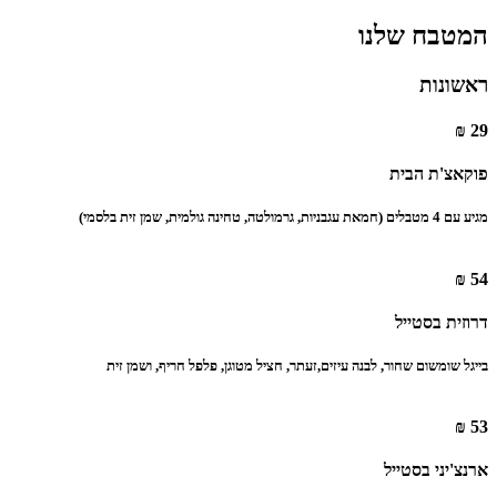
המטבח שלנו
ראשונות
29 ₪
פוקאצ'ת הבית
מגיע עם 4 מטבלים (חמאת עגבניות, גרמולטה, טחינה גולמית, שמן זית בלסמי)‏
54 ₪
דרוזית בסטייל
בייגל שומשום שחור, לבנה עיזים,‏זעתר, חציל מטוגן, פלפל חריף, ושמן זית
53 ₪
ארנצ'יני בסטייל