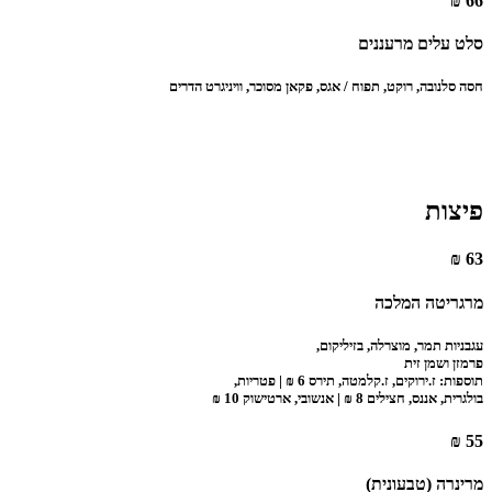
66 ₪
סלט עלים מרעננים
‏חסה סלנובה, רוקט, תפוח / אגס, פקאן מסוכר, וויניגרט הדרים
פיצות
63 ₪
מרגריטה המלכה
עגבניות תמר, מוצרלה, בזיליקום,
פרמזן ושמן זית
תוספות: ז.ירוקים, ז.קלמטה, תירס 6 ₪ | פטריות,
בולגרית, אננס, חצילים 8 ₪ | אנשובי, ארטישוק 10 ₪
55 ₪
מרינרה (טבעונית)