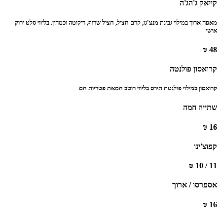
‏קייאק ג'הג'ה ‏
מאפה ארוך במילוי גבינת מנצ'גו, קרם חציל, חציל שרוף, ריקוטה וכמהין. בליווי סלט ירוק
‏‏אישי ‏
48 ₪
‏קרואסון פולנטה ‏
קרואסון במילוי פולנטת תירס בליווי רוטב חמאת פטריות חם ‏
שתייה חמה
16 ₪
‏קפוצ'ינו ‏
11 / 10 ₪
אספרסו / ארוך ‏
16 ₪