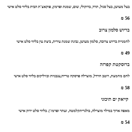
בצל מעושן, בצל סגול, תרד, ברוקולי, שום, שמנת ופרמזן, פוקאצ'ת הבית בליווי סלט אישי ‏
56 ₪
‏בריוש סלמון צרוב ‏
לחמניית בריוש צרובה, סלמון מעושן, גבינת שמנת עירית, ביצת עין בליווי סלט אישי ‏
49 ₪
ברוסקטת קפרזה ‏
לחם מחמצת, רוטב חרדל, מוצרלה פרסקה טרייה,עגבניות ובזיליקום בליווי סלט אישי ‏
58 ₪
‏ קייאק ים תיכוני ‏
‏מאפה ארוך במילוי מוצרלה, בולגריתקלמטה, זעתר ופרמז'ן. בליווי סלט ירוק אישי ‏
54 ₪