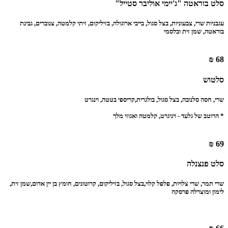
סלט בוראטה "ג'יימי אוליבר סטייל"‏
עגבניות שרי, צבעוניות, בצל סגול, בייבי ארוגולה, בזיליקום, זיתי קלמטה, צנוברים, גבינת
בוראטה, שמן זית ובלסמי
68 ₪
סלטוש
שרי, חסה סלנובה, בצל סגול, בולגרית,‏קריספי בטטה, וינגרט
‏* הרוטב של גלעד - ויניגרט, קלמטה ואגוזי מלך
69 ₪
סלט פנצנלה
שרי תמר, שרי צלויות, פלפל קלוי,‏בצל סגול, בזיליקום, קרוטונים, חומץ בן יין אדום,‏שמן זית,
לימון ומוצרלה פרסקה