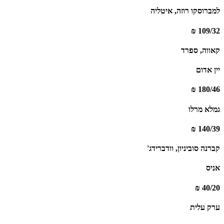
למברוסקו רוזה, איטליה
109/32 ₪
קאווה, ספרד
יין אדום
180/46 ₪
גמלא מרלו
140/39 ₪
קברנה סוביניון, וודברידג'
אניס
40/20 ₪
ערק עלית