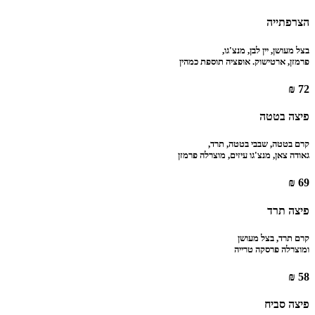
הצרפתייה
בצל מעושן, יין לבן, מנצ'גו,
פרמזן, ארטישוק. אופציה תוספת כמהין
72 ₪
פיצה בטטה
קרם בטטה, שבבי בטטה, תרד,
גאודה צאן, מנצ'גו עיזים, מוצרלה פרמזן
69 ₪
פיצה תרד
קרם תרד, בצל מעושן
ומוצרלה פרסקה טרייה
58 ₪
פיצה סביח