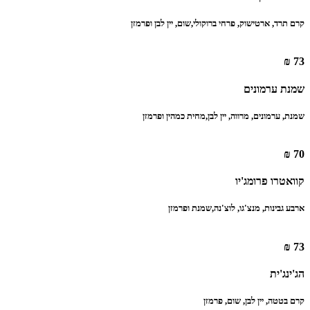
קרם תרד, ארטישוק, פרחי ברוקולי,‏שום, יין לבן ופרמזן
73 ₪
שמנת ערמונים
‏שמנת, ערמונים, מרווה, יין לבן,‏מחית כמהין ופרמזן
70 ₪
קוואטרו פרומג'יו
‏ארבע גבינות, מנצ'גו, לוצ'נה,‏שמנת ופרמזן
73 ₪
הג'ינג'ית
‏קרם בטטה, יין לבן, שום, פרמזן