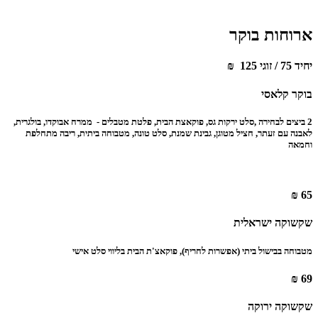
ארוחות בוקר
יחיד 75 / זוגי 125 ‏ ₪
בוקר קלאסי ‏
‏2 ביצים לבחירה ,סלט ירקות גס, פוקאצת הבית, פלטת מטבלים - ‏‏ ממרח אבוקדו, בולגרית,
לאבנה עם זעתר, חציל מטוגן, גבינת שמנת, סלט טונה, ‏‏מטבוחה ביתית, ריבה מתחלפת
וחמאה ‏
65 ₪
‏שקשוקה ישראלית ‏
‏מטבוחה בבישול ביתי (אפשרות לחריף), פוקאצ'ת הבית בליווי סלט אישי ‏
69 ₪
‏שקשוקה ירוקה ‏