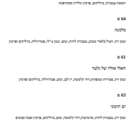
חמאת עגבניות, בזיליקום, פרמזן וגלידת מסקרפונה
64 ₪
מלנזנה
‏שמן זית, חציל בלאדי מטוגן, עגבניות לחות, שום, שמן צ'ילי, פטרוזיליה, בזיליקום ופרמזן
61 ₪
האלי אוליו של גלעד
שמן זית, פטריות שמפיניון,‏זיתי קלמטה, יין לבן, שום, פטרוזיליה, בזיליקום ופרמזן
63 ₪
ים תיכוני
‏שמן זית, עגבניות לחות, ארטישוק,‏זיתי קלמטה, שום, בזיליקום, פרמזן ופטה כבשים