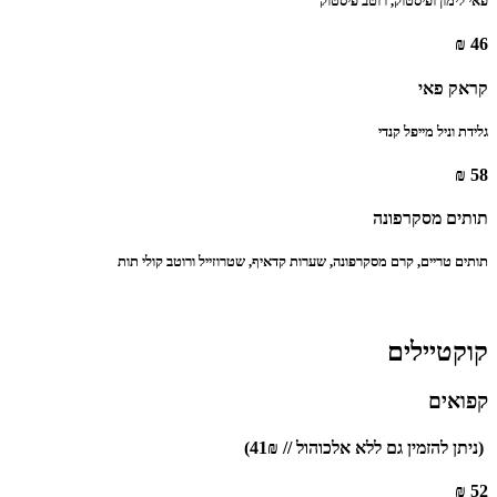
פאי לימון ופיסטוק, רוטב פיסטוק
46 ₪
קראק פאי
גלידת וניל מייפל קנדי
58 ₪
תותים מסקרפונה
תותים טריים, קרם מסקרפונה, שערות קדאיף, שטרוזייל ורוטב קולי תות
קוקטיילים
קפואים
‫ (ניתן להזמין גם ללא אלכוהול // 41₪)
52 ₪